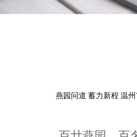
燕园问道 蓄力新程 温
百廿燕园，百